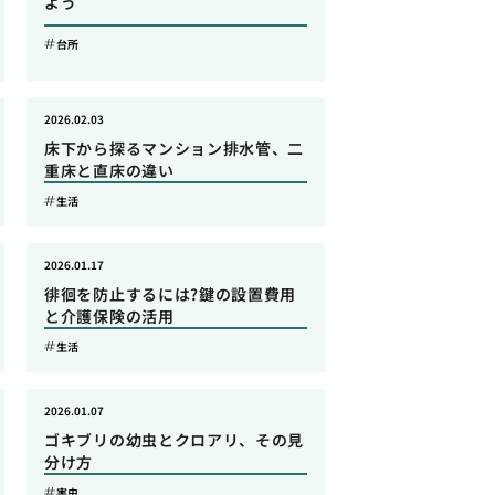
よう
台所
2026.02.03
床下から探るマンション排水管、二
重床と直床の違い
生活
2026.01.17
徘徊を防止するには?鍵の設置費用
と介護保険の活用
生活
2026.01.07
ゴキブリの幼虫とクロアリ、その見
分け方
害虫