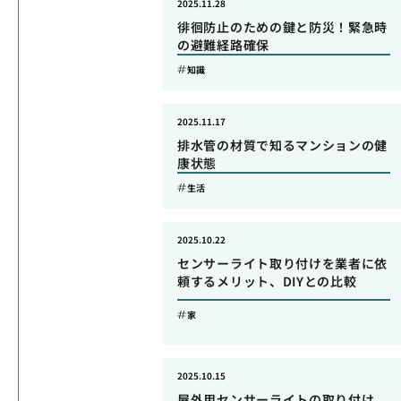
2025.11.28
徘徊防止のための鍵と防災！緊急時
の避難経路確保
知識
2025.11.17
排水管の材質で知るマンションの健
康状態
生活
2025.10.22
センサーライト取り付けを業者に依
頼するメリット、DIYとの比較
家
2025.10.15
屋外用センサーライトの取り付け、