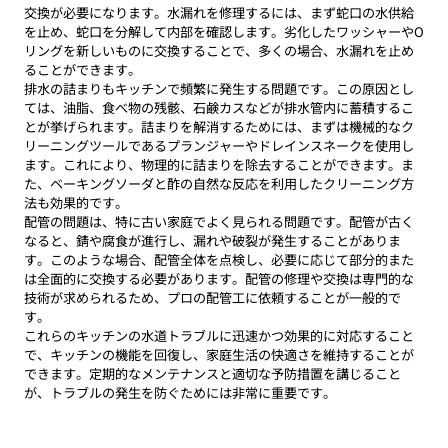
交換が必要になります。水漏れを修理するには、まず蛇口の水供給
を止め、蛇口を分解して内部を確認します。劣化したワッシャーやO
リングを新しいものに交換することで、多くの場合、水漏れを止め
ることができます。
排水の詰まりもキッチンで頻繁に発生する問題です。この原因とし
ては、油脂、食べ物の残骸、石鹸カスなどが排水管内に蓄積するこ
とが挙げられます。詰まりを解消するためには、まずは機械的なク
リーニングツールであるプランジャーやドレインスネークを使用し
ます。これにより、物理的に詰まりを除去することができます。ま
た、ベーキングソーダと酢の自然な反応を利用したクリーニング方
法も効果的です。
配管の問題は、特に古い家庭でよく見られる問題です。配管が古く
なると、錆や腐食が進行し、漏れや破裂が発生することがありま
す。このような場合、配管全体を点検し、必要に応じて部分的また
は全面的に交換する必要があります。配管の修理や交換は専門的な
技術が求められるため、プロの配管工に依頼することが一般的で
す。
これらのキッチンの水道トラブルに迅速かつ効果的に対応すること
で、キッチンの機能を回復し、家庭生活の快適さを維持することが
できます。定期的なメンテナンスと適切な予防措置を講じること
が、トラブルの発生を防ぐためには非常に重要です。