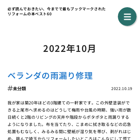
必ず読んでおきたい、今までで最もブックマークされた
リフォームの本ベスト60
2022年10月
ベランダの雨漏り修理
未分類
2022.10.19
我が家は築20年ほどの3階建ての一軒家です。この外壁塗装がで
きる上尾市へ求めるのはどうして梅雨や台風の時期、強い雨が数
日続くと2階のリビングの天井や階段からポタポタと雨漏りする
ようになりました。布を当てたり、こまめに拭き取るなどの応急
処置もむなしく、みるみる間に壁紙が湿り気を帯び、剥がれはじ
め、跳んで埼玉からリフォームしたいところはこんなにして慌て