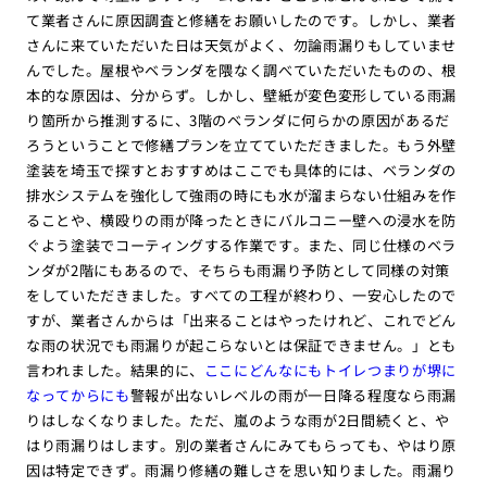
て業者さんに原因調査と修繕をお願いしたのです。しかし、業者
さんに来ていただいた日は天気がよく、勿論雨漏りもしていませ
んでした。屋根やベランダを隈なく調べていただいたものの、根
本的な原因は、分からず。しかし、壁紙が変色変形している雨漏
り箇所から推測するに、3階のベランダに何らかの原因があるだ
ろうということで修繕プランを立てていただきました。もう外壁
塗装を埼玉で探すとおすすめはここでも具体的には、ベランダの
排水システムを強化して強雨の時にも水が溜まらない仕組みを作
ることや、横殴りの雨が降ったときにバルコニー壁への浸水を防
ぐよう塗装でコーティングする作業です。また、同じ仕様のベラ
ンダが2階にもあるので、そちらも雨漏り予防として同様の対策
をしていただきました。すべての工程が終わり、一安心したので
すが、業者さんからは「出来ることはやったけれど、これでどん
な雨の状況でも雨漏りが起こらないとは保証できません。」とも
言われました。結果的に、
ここにどんなにもトイレつまりが堺に
なってからにも
警報が出ないレベルの雨が一日降る程度なら雨漏
りはしなくなりました。ただ、嵐のような雨が2日間続くと、や
はり雨漏りはします。別の業者さんにみてもらっても、やはり原
因は特定できず。雨漏り修繕の難しさを思い知りました。雨漏り