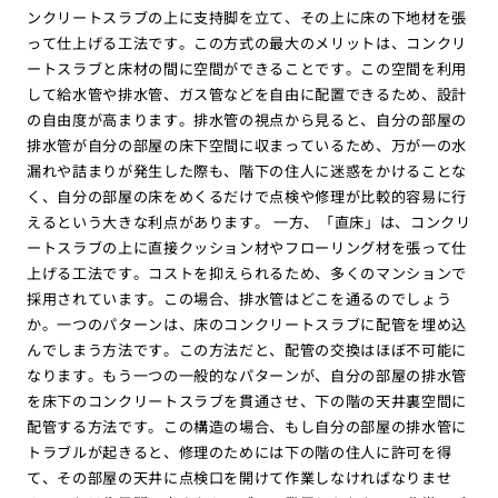
ンクリートスラブの上に支持脚を立て、その上に床の下地材を張
って仕上げる工法です。この方式の最大のメリットは、コンクリ
ートスラブと床材の間に空間ができることです。この空間を利用
して給水管や排水管、ガス管などを自由に配置できるため、設計
の自由度が高まります。排水管の視点から見ると、自分の部屋の
排水管が自分の部屋の床下空間に収まっているため、万が一の水
漏れや詰まりが発生した際も、階下の住人に迷惑をかけることな
く、自分の部屋の床をめくるだけで点検や修理が比較的容易に行
えるという大きな利点があります。 一方、「直床」は、コンクリ
ートスラブの上に直接クッション材やフローリング材を張って仕
上げる工法です。コストを抑えられるため、多くのマンションで
採用されています。この場合、排水管はどこを通るのでしょう
か。一つのパターンは、床のコンクリートスラブに配管を埋め込
んでしまう方法です。この方法だと、配管の交換はほぼ不可能に
なります。もう一つの一般的なパターンが、自分の部屋の排水管
を床下のコンクリートスラブを貫通させ、下の階の天井裏空間に
配管する方法です。この構造の場合、もし自分の部屋の排水管に
トラブルが起きると、修理のためには下の階の住人に許可を得
て、その部屋の天井に点検口を開けて作業しなければなりませ