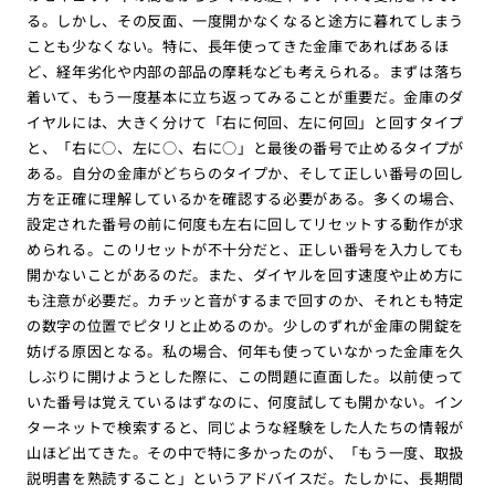
る。しかし、その反面、一度開かなくなると途方に暮れてしまう
ことも少なくない。特に、長年使ってきた金庫であればあるほ
ど、経年劣化や内部の部品の摩耗なども考えられる。まずは落ち
着いて、もう一度基本に立ち返ってみることが重要だ。金庫のダ
イヤルには、大きく分けて「右に何回、左に何回」と回すタイプ
と、「右に○、左に○、右に○」と最後の番号で止めるタイプが
ある。自分の金庫がどちらのタイプか、そして正しい番号の回し
方を正確に理解しているかを確認する必要がある。多くの場合、
設定された番号の前に何度も左右に回してリセットする動作が求
められる。このリセットが不十分だと、正しい番号を入力しても
開かないことがあるのだ。また、ダイヤルを回す速度や止め方に
も注意が必要だ。カチッと音がするまで回すのか、それとも特定
の数字の位置でピタリと止めるのか。少しのずれが金庫の開錠を
妨げる原因となる。私の場合、何年も使っていなかった金庫を久
しぶりに開けようとした際に、この問題に直面した。以前使って
いた番号は覚えているはずなのに、何度試しても開かない。イン
ターネットで検索すると、同じような経験をした人たちの情報が
山ほど出てきた。その中で特に多かったのが、「もう一度、取扱
説明書を熟読すること」というアドバイスだ。たしかに、長期間