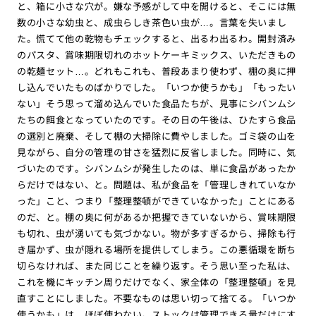
と、箱に小さな穴が。嫌な予感がして中を開けると、そこには無
数の小さな幼虫と、成虫らしき茶色い虫が…。言葉を失いまし
た。慌てて他の乾物もチェックすると、出るわ出るわ。開封済み
のパスタ、賞味期限切れのホットケーキミックス、いただきもの
の乾麺セット…。どれもこれも、普段あまり使わず、棚の奥に押
し込んでいたものばかりでした。「いつか使うかも」「もったい
ない」そう思って溜め込んでいた食品たちが、見事にシバンムシ
たちの餌食となっていたのです。その日の午後は、ひたすら食品
の選別と廃棄、そして棚の大掃除に費やしました。ゴミ袋の山を
見ながら、自分の管理の甘さを猛烈に反省しました。同時に、気
づいたのです。シバンムシが発生したのは、単に食品があったか
らだけではない、と。問題は、私が食品を「管理しきれていなか
った」こと、つまり「整理整頓ができていなかった」ことにある
のだ、と。棚の奥に何があるか把握できていないから、賞味期限
も切れ、虫が湧いても気づかない。物が多すぎるから、掃除も行
き届かず、虫が隠れる場所を提供してしまう。この悪循環を断ち
切らなければ、また同じことを繰り返す。そう思い至った私は、
これを機にキッチン周りだけでなく、家全体の「整理整頓」を見
直すことにしました。不要なものは思い切って捨てる。「いつか
使うかも」は、ほぼ使わない。ストックは管理できる量だけにす