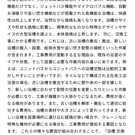
機能だけでなく、ジェットバス機能やマイクロバブル機能、自動
お湯張りや追い焚き機能などが搭載された高機能な浴槽は、快適
性は向上しますが、当然ながら価格も高くなります。浴槽のサイ
ズや形状も価格に影響し、標準的なものから特殊なデザインやサ
イズの大型浴槽を選ぶと、本体価格は上昇します。 次に、交換工
事にかかる費用です。これには、古い浴槽の撤去・搬出、新しい
浴槽の搬入・設置、給排水管や追い焚き配管の接続といった作業
が含まれます。工事費用が変動する主な理由は、既存の浴室のタ
イプや状態、そして設置に必要な作業内容の違いにあります。例
えば、ユニットバスからユニットバスへの浴槽交換は比較的工事
がしやすいことが多いですが、タイルなどで構成される在来工法
浴室の場合、古い浴槽を撤去するために壁や床の一部を壊した
り、新しい浴槽に合わせて配管の位置を変更したりといった作業
が必要になり、工事が複雑かつ大掛かりになるため、費用が高く
なる傾向があります。また、古い浴槽を解体・撤去して適切に処
分する費用も、浴槽の素材や大きさによって変わってきます。新
しい浴槽を設置場所に運び込む経路が狭い場合や、クレーンなど
特殊な機材が必要になる場合も、工事費用が増加する要因となり
ます。 これらの様々な要因が組み合わさることで、「浴槽 交換