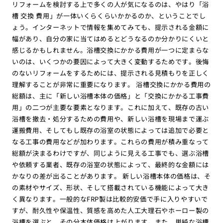
リフォームを検討する上で多くの人が気になるのは、やはり「浴
槽 交換 費用」が一体いくらくらいかかるのか、ということでし
ょう。インターネットで情報を集めてみても、提示される金額に
幅があり、自分の家に当てはめるとどうなるのか分かりにくいと
感じるかもしれません。浴槽交換にかかる費用が一つに定まらな
いのは、いくつかの要因によって大きく変動するためです。後悔
のないリフォームをするためには、提示される見積もりを正しく
理解することが非常に重要になります。 浴槽交換にかかる費用の
総額は、主に「新しい浴槽本体の価格」と「交換にかかる工事費
用」の二つが主要な要素となります。これに加えて、既存の古い
浴槽を撤去・処分するための費用や、新しい浴槽を現場まで運ぶ
運搬費用、そしてもし既存の浴室の状態によっては追加で必要と
なる工事の費用などが加わります。これらの費用が積み重なって
総額が決まるわけですが、同じように見える工事でも、選ぶ浴槽
や依頼する業者、既存の浴室の状態によって、最終的な金額には
かなりの差が出ることがあります。 新しい浴槽本体の価格は、そ
の素材やサイズ、形状、そして搭載されている機能によって大き
く異なります。一般的なFRP製は比較的安価で手に入りやすいで
すが、耐久性や保温性、質感を高めた人工大理石やホーロー製の
浴槽を選ぶと、その分本体価格は上がります。また、単純な浴槽