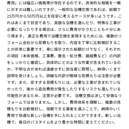
費用」には幅広い価格帯が存在するのです。具体的な相場を一概
に示すのは難しいのですが、一般的な浴槽交換であれば、総額で
25万円から50万円以上を目安に考えるケースが多いようです。こ
れはあくまで目安であり、高価な浴槽を選んだり、特殊な工事が
必要になったりする場合は、さらに費用がかさむことも十分にあ
り得ます。 適正な費用で浴槽交換を実現するためには、複数のリ
フォーム会社から見積もりを取り、内容を丁寧に比較検討するこ
とが非常に重要です。単に提示された総額だけでなく、それぞれ
の項目（本体価格、工事費、撤去・処分費、諸経費など）の内訳
をしっかりと確認し、具体的にどのような作業が含まれているの
か、不明な点があれば遠慮せずに担当者に質問し、納得いくまで
説明を受けましょう。詳細な内訳が曖昧な見積もりは注意が必要
です。また、安すぎる見積もりには、必要な工事が含まれていな
かったり、後から追加費用が発生したりするリスクも潜んでいる
可能性があるため、注意が必要です。 浴槽交換は決して安価なリ
フォームではありません。しかし、費用体系を理解し、複数の見
積もりを比較検討し、信頼できる業者を選ぶことで、納得のいく
費用で快適な新しい浴槽を手に入れることができます。新しい浴
槽で、毎日のバスタイムをより豊かな時間に変えてください。