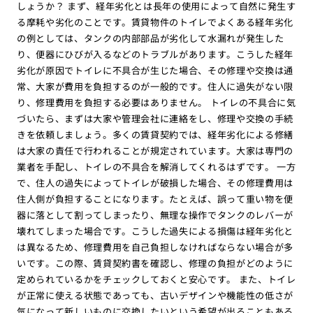
しょうか？ まず、経年劣化とは長年の使用によって自然に発生す
る摩耗や劣化のことです。賃貸物件のトイレでよくある経年劣化
の例としては、タンクの内部部品が劣化して水漏れが発生した
り、便器にひびが入るなどのトラブルがあります。こうした経年
劣化が原因でトイレに不具合が生じた場合、その修理や交換は通
常、大家が費用を負担するのが一般的です。住人に過失がない限
り、修理費用を負担する必要はありません。 トイレの不具合に気
づいたら、まずは大家や管理会社に連絡をし、修理や交換の手続
きを依頼しましょう。多くの賃貸契約では、経年劣化による修繕
は大家の責任で行われることが規定されています。大家は専門の
業者を手配し、トイレの不具合を解消してくれるはずです。 一方
で、住人の過失によってトイレが破損した場合、その修理費用は
住人側が負担することになります。たとえば、誤って重い物を便
器に落として割ってしまったり、無理な操作でタンクのレバーが
壊れてしまった場合です。こうした過失による損傷は経年劣化と
は異なるため、修理費用を自己負担しなければならない場合が多
いです。この際、賃貸契約書を確認し、修理の負担がどのように
定められているかをチェックしておくと安心です。 また、トイレ
が正常に使える状態であっても、古いデザインや機能性の低さが
気になって新しいものに交換したいという希望が出ることもある