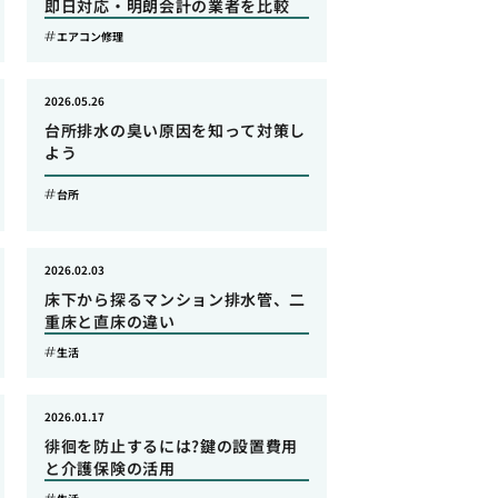
即日対応・明朗会計の業者を比較
エアコン修理
2026.05.26
台所排水の臭い原因を知って対策し
よう
台所
2026.02.03
床下から探るマンション排水管、二
重床と直床の違い
生活
2026.01.17
徘徊を防止するには?鍵の設置費用
と介護保険の活用