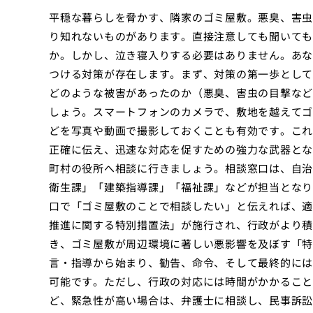
平穏な暮らしを脅かす、隣家のゴミ屋敷。悪臭、害虫
り知れないものがあります。直接注意しても聞いても
か。しかし、泣き寝入りする必要はありません。あな
つける対策が存在します。まず、対策の第一歩として
どのような被害があったのか（悪臭、害虫の目撃など
しょう。スマートフォンのカメラで、敷地を越えてゴ
どを写真や動画で撮影しておくことも有効です。これ
正確に伝え、迅速な対応を促すための強力な武器とな
町村の役所へ相談に行きましょう。相談窓口は、自治
衛生課」「建築指導課」「福祉課」などが担当となり
口で「ゴミ屋敷のことで相談したい」と伝えれば、適
推進に関する特別措置法」が施行され、行政がより積
き、ゴミ屋敷が周辺環境に著しい悪影響を及ぼす「特
言・指導から始まり、勧告、命令、そして最終的には
可能です。ただし、行政の対応には時間がかかること
ど、緊急性が高い場合は、弁護士に相談し、民事訴訟