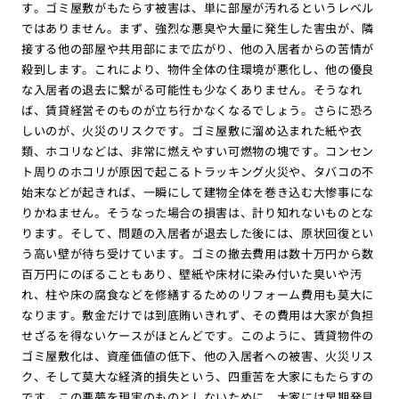
す。ゴミ屋敷がもたらす被害は、単に部屋が汚れるというレベル
ではありません。まず、強烈な悪臭や大量に発生した害虫が、隣
接する他の部屋や共用部にまで広がり、他の入居者からの苦情が
殺到します。これにより、物件全体の住環境が悪化し、他の優良
な入居者の退去に繋がる可能性も少なくありません。そうなれ
ば、賃貸経営そのものが立ち行かなくなるでしょう。さらに恐ろ
しいのが、火災のリスクです。ゴミ屋敷に溜め込まれた紙や衣
類、ホコリなどは、非常に燃えやすい可燃物の塊です。コンセン
ト周りのホコリが原因で起こるトラッキング火災や、タバコの不
始末などが起きれば、一瞬にして建物全体を巻き込む大惨事にな
りかねません。そうなった場合の損害は、計り知れないものとな
ります。そして、問題の入居者が退去した後には、原状回復とい
う高い壁が待ち受けています。ゴミの撤去費用は数十万円から数
百万円にのぼることもあり、壁紙や床材に染み付いた臭いや汚
れ、柱や床の腐食などを修繕するためのリフォーム費用も莫大に
なります。敷金だけでは到底賄いきれず、その費用は大家が負担
せざるを得ないケースがほとんどです。このように、賃貸物件の
ゴミ屋敷化は、資産価値の低下、他の入居者への被害、火災リス
ク、そして莫大な経済的損失という、四重苦を大家にもたらすの
です。この悪夢を現実のものとしないために、大家には早期発見