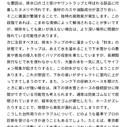
な要因は、排水口のゴミ受けやワントラップと呼ばれる部品に付
着したヌメリや汚れです。食材のカスや油脂成分が混ざり合い、
そこに雑菌が繁殖することで、独特の腐敗臭が発生します。この
段階であれば、こまめな清掃によって解消されることが多いです
が、掃除をしても臭いが消えない場合は、より深い場所に問題が
隠れている可能性があります。
次に注目すべきは、排水トラップの中に溜まっている「封水」の
状態です。トラップは、あえて水を溜めることで下水管からの悪
臭や害虫の侵入を防ぐバリアの役割を果たしていますが、長期間
旅行などで水を使わなかったり、大量の水を一気に流してサイフ
ォン現象が起きたりすると、この封水がなくなってしまうことが
あります。これが原因で、下水の臭いがダイレクトに室内に上が
ってきてしまうのです。また、シンク下の収納スペースを開けた
ときに臭いが強い場合は、床下の排水管とホースの接続部分に隙
間ができている可能性も考えられます。通常は防臭ゴムなどで密
閉されていますが、経年劣化でゴムが硬化したり、ホースがズレ
たりすることで、隙間から臭気が漏れ出してしまうのです。
こうした台所周りのトラブルについて、どのような基準でプロの
診断を受けるべきか迷うこともあるでしょう。たとえば、東京都
内を中心に活動している水道メンテナンスセンター東京エリアの