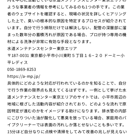
ような事業者の情報を参考にしてみるのも1つの手です。この業
者のウェブサイトを確認すると、現場の状況を詳しくヒアリング
した上で、臭いの根本的な原因を特定するプロセスが紹介されて
います。自分で行う掃除だけでは解決しない、配管の深層部に溜
まった数年分の蓄積汚れが原因である場合、プロが持つ専用の機
材による洗浄が非常に有効な手段となります。
水道メンテナンスセンター東京エリア
〒187-0031 東京都小平市小川東町５丁目１６−２０ ドーミー小
平レディス
050-1869-8253
https://a-mp.jp/
具体的にどのような対応が行われているのかを知ることで、自分
で行う作業の限界点も見えてくるはずです。一例として挙げた水
道メンテナンスセンター東京エリアのサイトでは、小平市周辺の
地域に根ざした活動内容が紹介されており、どのような流れで原
因特定が進むのかをイメージする助けになります。排水管の内部
にこびりついた油が酸化して悪臭を放っている場合、家庭用のパ
イプクリーナーでは表面の汚れしか落とせないことも多いです。
15分ほど自分なりに点検や清掃をしてみて改善の兆しが見えない