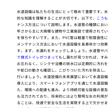
水道設備は私たちの生活にとって極めて重要です。水
的な知識を理解することが大切です。以下で、
こうも
ナンス方法について説明します。水道管の種類におい
牢さから主に大規模な建物や工業施設で使用されてい
を保ちやすいです。また、PVC管は軽量で耐腐食性
メンテナンス方法において水道設備を長寿命かつ効果
す。まず、水漏れをチェックしましょう。水道管やバ
で様式トイレがつまって
もし漏れが見つかれば、すみ
お忘れなく。シンクや浴槽の排水口は定期的に汚れを
や蛇口の動きも確認し、こびりついた汚れを除去し、
行いましょう。水道設備の未来展望において水道設備
導入により、スマートフォンアプリを通じて水道設備
た、環境への配慮も進み、より持続可能な設備の普及
も注力されており、将来的にはより賢明な水の利用が
ることは、快適で安全な生活を実現する上で欠かせま